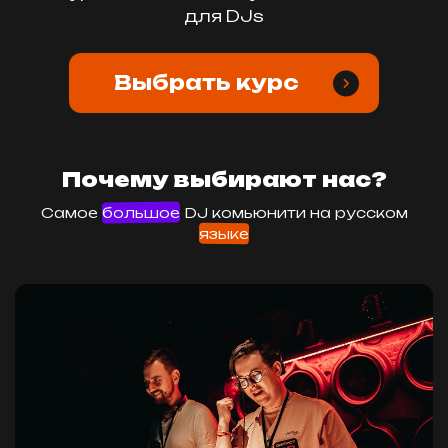
для DJs
Выбрать курс
Почему выбирают нас?
Самое
большое
DJ комьюнити на русском
языке