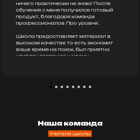
ничего практически не знаю! После
обучения с меня получился готовый
продукт, благодаря команде
профессионалов Про уровня.
Школа предоставляет материал в
высоком качестве то есть экономит
ваше время на поиск, был приятно
удивлен терпению к моему
медлительному темпу обучения,
детальному подходу к каждому
ученику, огромному количеству
подсказок - что на выходе неотесанный
камень стал отточенным!
Абитуриентам советую не покупать
Ссылка на это место страницы:
спонтанно оборудование, школа
#experts
подскажет необходимый минимум для
правильного становления будущего
Наша команда
артиста. Терпения для достижения
Учителя школы
желаемого эффекта. PRO STEREO-