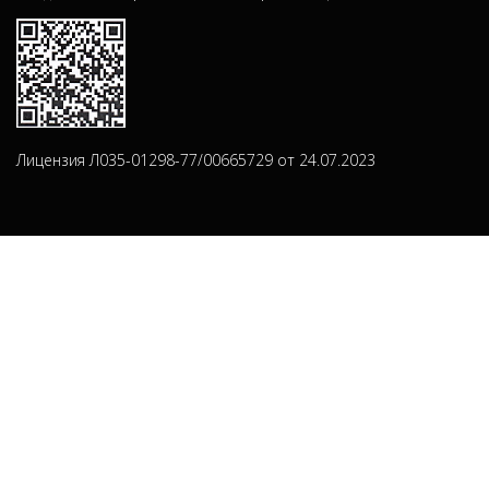
Лицензия Л035-01298-77/00665729 от 24.07.2023