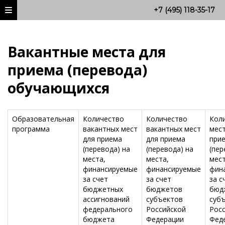
+7 (495) 118-35-17
Вакантные места для
приема (перевода)
обучающихся
Образовательная
Количество
Количество
Кол
программа
вакантных мест
вакантных мест
мест
для приема
для приема
при
(перевода) на
(перевода) на
(пер
места,
места,
мест
финансируемые
финансируемые
фин
за счет
за счет
за с
бюджетных
бюджетов
бюд
ассигнований
субъектов
суб
федерального
Российской
Рос
бюджета
Федерации
Фед