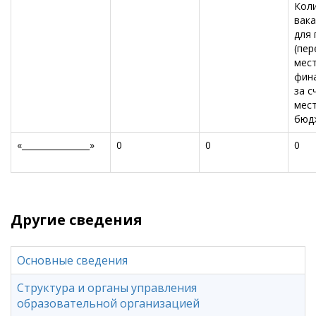
Кол
вак
для
(пер
мест
фин
за с
мес
бюд
«________________»
0
0
0
Другие сведения
Основные сведения
Структура и органы управления
образовательной организацией